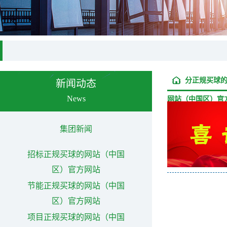
分正规买球
新闻动态
News
网站（中国区）官
网站
集团新闻
招标正规买球的网站（中国
区）官方网站
节能正规买球的网站（中国
区）官方网站
项目正规买球的网站（中国