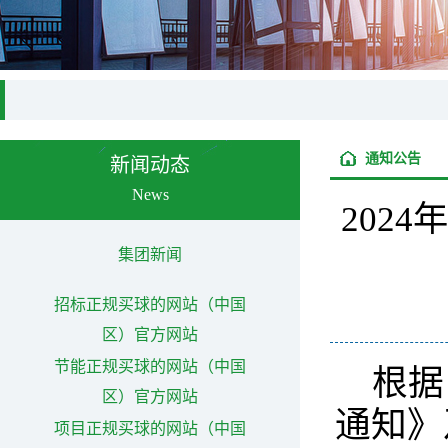
通知公告
新闻动态
News
202
集团新闻
招标正规买球的网站（中国
区）官方网站
节能正规买球的网站（中国
根据
区）官方网站
通知》
项目正规买球的网站（中国