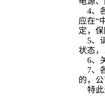
电源、
4、
应在“
定，保
5、
状态，
6、
7、
的，公
特此