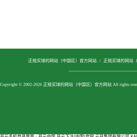
正规买球的网站（中国区）官方网站
/
正规买球的网站
Copyright © 2002-2026 正规买球的网站（中国区）官方网站 All rights reser
开云手机登录界面 - 开云中国
开云下注(中国)官网
云开集团有限公司
KA