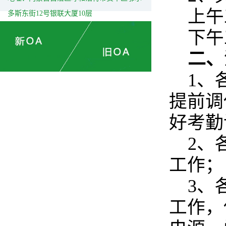
上午工
多斯东街12号银联大厦10层
下午工
二、
1、
提前调
好考勤
2、
工作；
3、
工作，