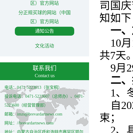
司国庆
区）官方网站
分正规买球的网站（中国
知如下
区）官方网站
一、
通知公告
10
文化活动
共7天
9月
联系我们
Contact us
二、
电话：0471-5223613（张宝桐）
1
、
投诉电话：0471-5223607（总师办）、0471-
自2
5223600（经营管理部）
邮箱：imzs@brevardartnews.com
束；
网址：//brevardartnews.com/
2
、
地址：内蒙古自治区呼和浩特市赛罕区鄂尔