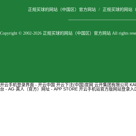
正规买球的网站（中国区）官方网站
/
正规买球的网站
Copyright © 2002-2026 正规买球的网站（中国区）官方网站 All rights reser
开云手机登录界面 - 开云中国
开云下注(中国)官网
云开集团有限公司
KA
台 - AG·真人（官方）网址 - APP STORE
开云手机站官方版网站登录入口