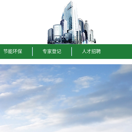
节能环保
专家登记
人才招聘