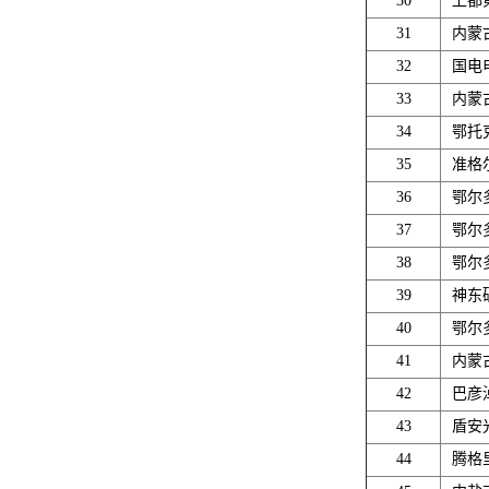
30
上都
31
内蒙
32
国电
33
内蒙
34
鄂托
35
准格
36
鄂尔
37
鄂尔
38
鄂尔
39
神东
40
鄂尔
41
内蒙
42
巴彦
43
盾安
44
腾格