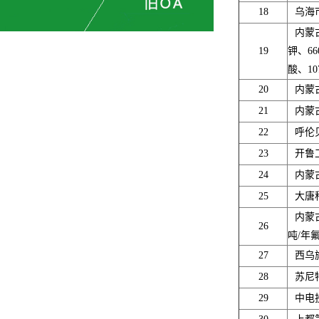
18
乌海
内蒙
19
钾、66
酸、1
20
内蒙
21
内蒙
22
呼伦
23
开鲁
24
内蒙
25
大唐
内蒙
26
吨/年
27
西乌
28
苏尼
29
中电