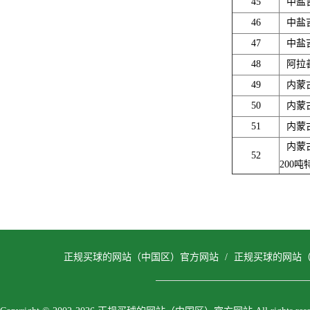
45
中盐
46
中盐
47
中盐
48
阿拉
49
内蒙
50
内蒙
51
内蒙
内蒙
52
200
正规买球的网站（中国区）官方网站
/
正规买球的网站